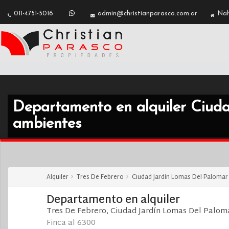
2
011-4751-5016
admin@christianparasco.com.ar
Nah
Departamento en alquiler Ciud
ambientes