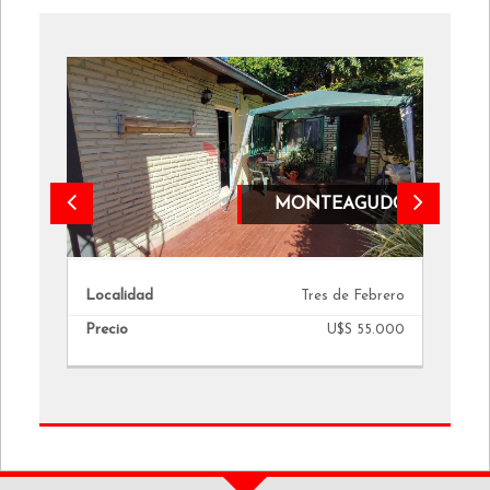
tto
MONTEAGUDO
Localidad
Lo
ero
Tres de Febrero
Precio
Pr
00
U$S 55.000