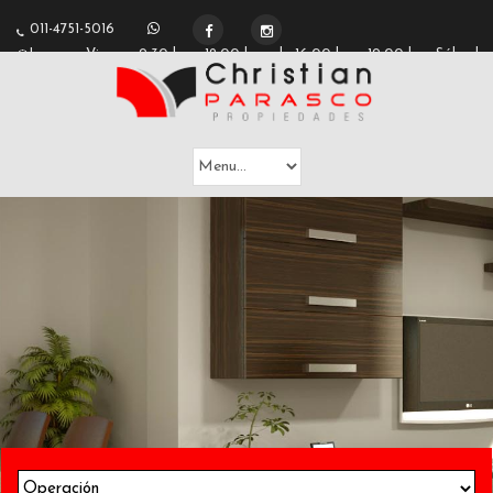
2
011-4751-5016
Lunes a Viernes 9:30 hs a 12:00 hs y de 16:00 hs a 19:00 hs - Sábados